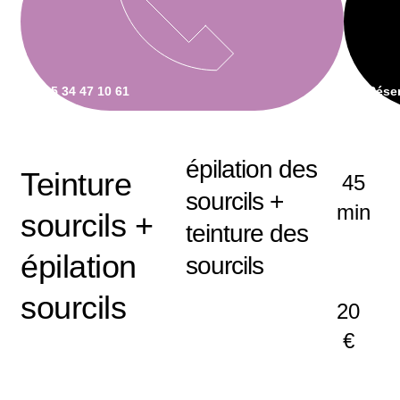
05 34 47 10 61
Réser
épilation des
Teinture
45
sourcils +
min
sourcils +
teinture des
épilation
sourcils
sourcils
20
€