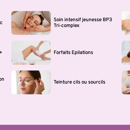
Soin intensif jeunesse BP3
ac
Tri‑complex
+
Forfaits Epilations
ion
Teinture cils ou sourcils