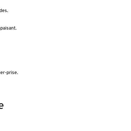
des.
apaisant.
er-prise.
e