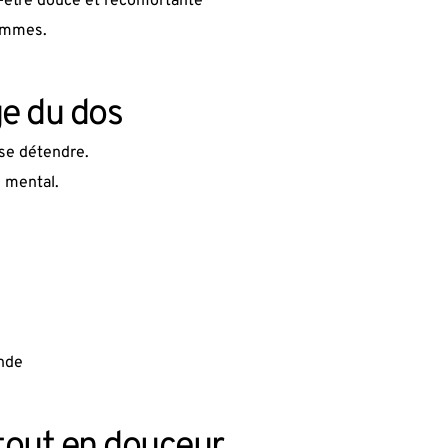
-être douce et réconfortante
hommes.
ge du dos
se détendre.
e mental.
onde
tout en douceur