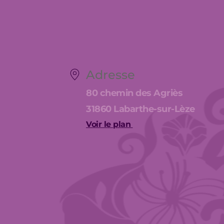
Adresse
80 chemin des Agriès
31860 Labarthe-sur-Lèze
Voir le plan 