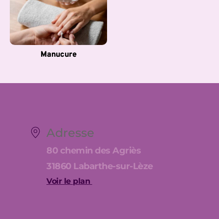
Manucure
Adresse
80 chemin des Agriès
31860 Labarthe-sur-Lèze
Voir le plan 