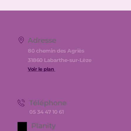
Adresse
80 chemin des Agriès
31860 Labarthe-sur-Lèze
Voir le plan 
Téléphone
05 34 47 10 61
Planity